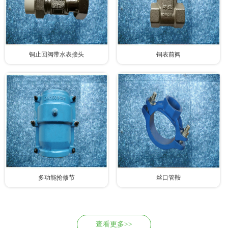
铜止回阀带水表接头
铜表前阀
多功能抢修节
丝口管鞍
查看更多>>