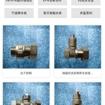
FR/PP-R玻纤增强管
PP-R管材管件
PE给水管道
联系我们
宁波牌水表
新天智能水表
井盖系列
抗干扰阀
铜磁性表前阀带水表接...