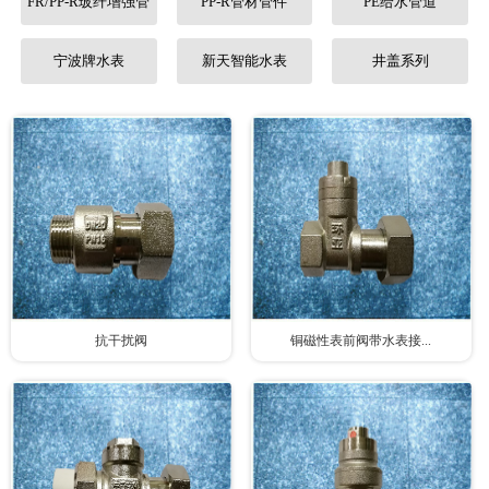
FR/PP-R玻纤增强管
PP-R管材管件
PE给水管道
联系我们
宁波牌水表
新天智能水表
井盖系列
抗干扰阀
铜磁性表前阀带水表接...