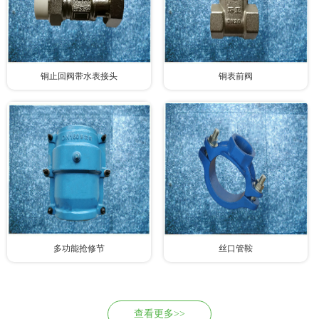
铜止回阀带水表接头
铜表前阀
多功能抢修节
丝口管鞍
查看更多>>