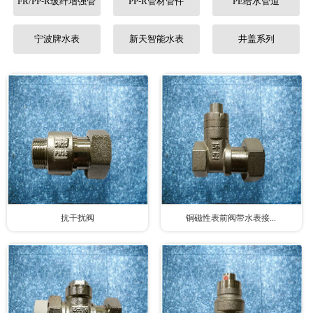
FR/PP-R玻纤增强管
PP-R管材管件
PE给水管道
联系我们
宁波牌水表
新天智能水表
井盖系列
抗干扰阀
铜磁性表前阀带水表接...