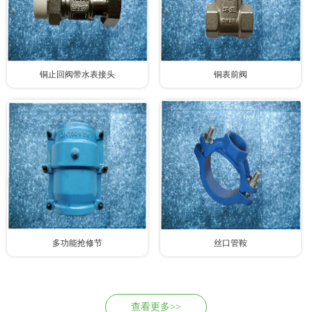
铜止回阀带水表接头
铜表前阀
多功能抢修节
丝口管鞍
查看更多>>