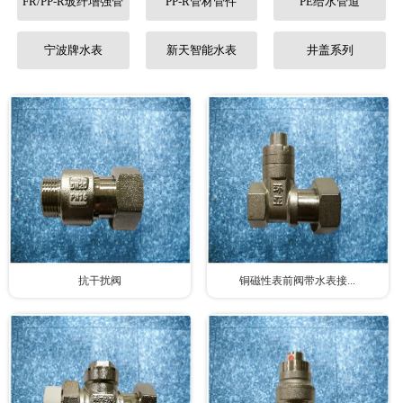
FR/PP-R玻纤增强管
PP-R管材管件
PE给水管道
联系我们
宁波牌水表
新天智能水表
井盖系列
抗干扰阀
铜磁性表前阀带水表接...