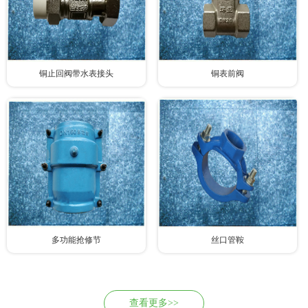
铜止回阀带水表接头
铜表前阀
多功能抢修节
丝口管鞍
查看更多>>