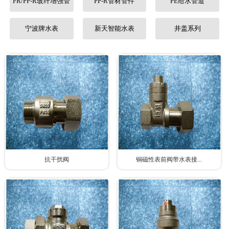
FR/PP-R玻纤增强管
PP-R管材管件
PE给水管道
联系我们
宁波牌水表
新天智能水表
井盖系列
抗干扰阀
铜磁性表前阀带水表接...