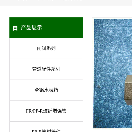
产品展示
闸阀系列
管道配件系列
全铝水表箱
FR/PP-R玻纤增强管
PP-R管材管件