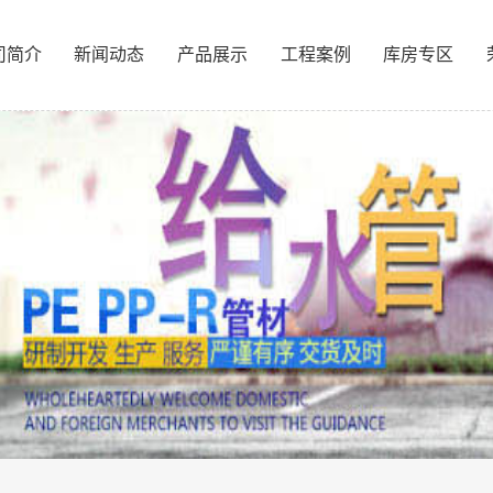
司简介
新闻动态
产品展示
工程案例
库房专区